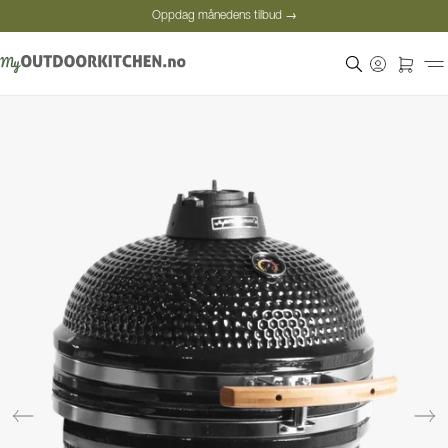
Oppdag månedens tilbud →
Sikker betaling
Fornøyde kunder
Oppdag månedens tilbud →