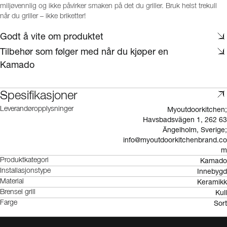
miljøvennlig og ikke påvirker smaken på det du griller. Bruk helst trekull
når du griller – ikke briketter!
Godt å vite om produktet
Tilbehør som følger med når du kjøper en
Kamado
Spesifikasjoner
Myoutdoorkitchen;
Leverandøropplysninger
Havsbadsvägen 1, 262 63
Ängelholm, Sverige;
info@myoutdoorkitchenbrand.co
m
Kamado
Produktkategori
Innebygd
Installasjonstype
Keramikk
Material
Kull
Brensel grill
Sort
Farge