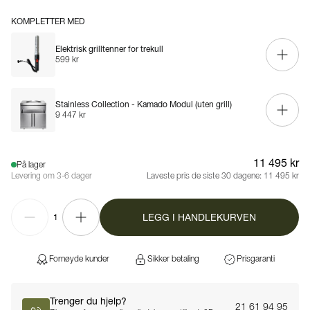
KOMPLETTER MED
Elektrisk grilltenner for trekull
599 kr
Stainless Collection - Kamado Modul (uten grill)
9 447 kr
11 495 kr
På lager
Levering om 3-6 dager
Laveste pris de siste 30 dagene:
11 495 kr
LEGG I HANDLEKURVEN
1
Fornøyde kunder
Sikker betaling
Prisgaranti
Trenger du hjelp?
21 61 94 95