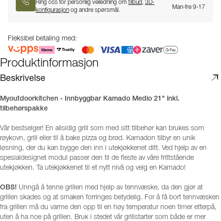
Ring oss for personlig veiledning om
tilbud
,
3D-
Man-fre 9-17
konfigurasjon
og andre spørsmål.
Fleksibel betaling med:
Produktinformasjon
Beskrivelse
Myoutdoorkitchen - Innbyggbar Kamado Medio 21" inkl.
tilbehørspakke
Vår bestselger! En allsidig grill som med sitt tilbehør kan brukes som
røykovn, grill eller til å bake pizza og brød. Kamadon tilbyr en unik
løsning, der du kan bygge den inn i utekjøkkenet ditt. Ved hjelp av en
spesialdesignet modul passer den til de fleste av våre frittstående
utekjøkken. Ta utekjøkkenet til et nytt nivå og velg en Kamado!
OBS!
Unngå å tenne grillen med hjelp av tennvæske, da den gjør at
grillen skades og at smaken forringes betydelig. For å få bort tennvæsken
fra grillen må du varme den opp til en høy temperatur noen timer etterpå,
uten å ha noe på grillen. Bruk i stedet vår grillstarter som både er mer