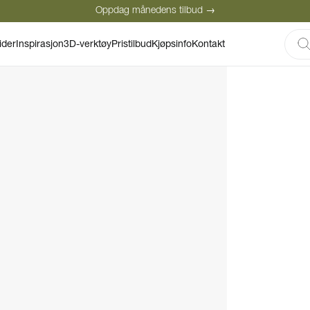
Oppdag månedens tilbud →
Sikker betaling
Fornøyde kunder
ider
Inspirasjon
3D-verktøy
Pristilbud
Kjøpsinfo
Kontakt
Oppdag månedens tilbud →