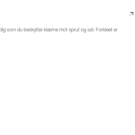
tidig som du beskytter klærne mot sprut og søl. Forkleet er
 stilren og funksjonell design med en lekker bruntone og
 nakke og midje som gir en behagelig og smidig passform. Har
e av hendene under matlagingen.
es i alle faser av matlagingen. I tillegg er det enkelt å rengjøre
 lengde 89 cm og bredde 70 cm.
KTER
INFO
KONTAKT OSS