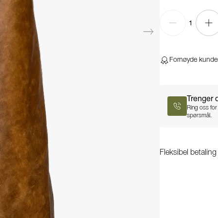
1
Fornøyde kunde
Trenger 
Ring oss for
spørsmål.
Fleksibel betalin