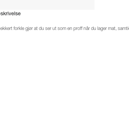
skrivelse
lekkert forkle gjør at du ser ut som en proff når du lager mat, sam
dlaget i Nederland og fremstilt i 100 % italiensk bøffellær, har en
rkebrune detaljer. Et fleksibelt lærforkle med justerbare remmer i
så en praktisk rem foran å henge et håndkle i, slik at du kan tørk
får et slitesterkt og holdbart forkle av høyeste kvalitet som kan bruk
 tørke av med en fuktig klut. Forkleet leveres i størrelsen XL med
s!
rfekt gave til hobbykokken
VORES PRODU