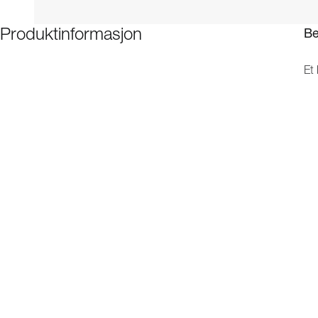
Be
Produktinformasjon
Et 
hån
mø
og
Du 
og
Tip
Pe