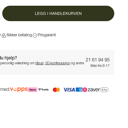
LEGG I HANDLEKURVEN
r
Sikker betaling
Prisgaranti
du hjelp?
21 61 94 95
 personlig veiledning om
tilbud
,
3D-konfigurasjon
og andre
Man-fre 9-17
g med: