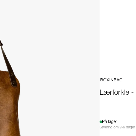
BOXINBAG
Lærforkle 
På lager
Levering om 3-6 dager