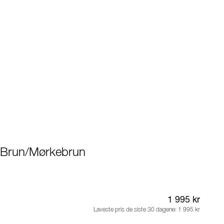
- Brun/Mørkebrun
1 995 kr
Laveste pris de siste 30 dagene:
1 995 kr