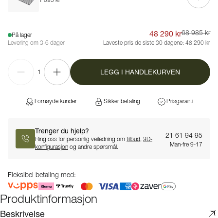
1 095 kr
48 290 kr
68 985 kr
På lager
Levering om 3-6 dager
Laveste pris de siste 30 dagene:
48 290 kr
LEGG I HANDLEKURVEN
1
Fornøyde kunder
Sikker betaling
Prisgaranti
Trenger du hjelp?
21 61 94 95
Ring oss for personlig veiledning om
tilbud
,
3D-
Man-fre 9-17
konfigurasjon
og andre spørsmål.
Fleksibel betaling med:
Produktinformasjon
Beskrivelse