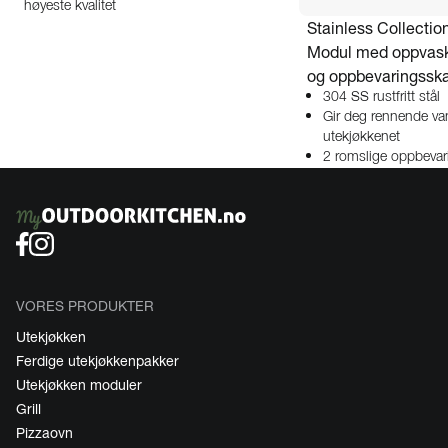
høyeste kvalitet
Stainless Collection
Modul med oppvas
og oppbevaringssk
304 SS rustfritt stål
Gir deg rennende va
utekjøkkenet
2 romslige oppbeva
VORES PRODUKTER
Utekjøkken
Ferdige utekjøkkenpakker
Utekjøkken moduler
Grill
Pizzaovn