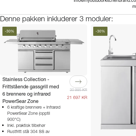
info@myoutdoorkitchenbrand.co
m
Denne pakken inkluderer 3 moduler:
-
30
%
-
30
%
Stainless Collection -
Frittstående gassgrill med
30 995 KR
6 brennere og infrarød
21 697 KR
PowerSear Zone
6 kraftige brennere + Infrarød
PowerSear Zone (opptil
900°C)
Inkl. praktisk tilbehør
Rustfritt stål 304 SS av