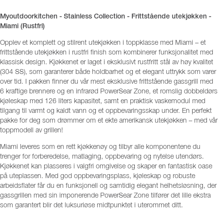
Myoutdoorkitchen - Stainless Collection - Frittstående utekjøkken -
Miami (Rustfri)
Opplev et komplett og stilrent utekjøkken i toppklasse med Miami – et
frittstående utekjøkken i rustfri finish som kombinerer funksjonalitet med
klassisk design. Kjøkkenet er laget i eksklusivt rustfritt stål av høy kvalitet
(304 SS), som garanterer både holdbarhet og et elegant uttrykk som varer
over tid. I pakken finner du vår mest eksklusive frittstående gassgrill med
6 kraftige brennere og en infrarød PowerSear Zone, et romslig dobbeldørs
kjøleskap med 126 liters kapasitet, samt en praktisk vaskemodul med
tilgang til varmt og kaldt vann og et oppbevaringsskap under. En perfekt
pakke for deg som drømmer om et ekte amerikansk utekjøkken – med vår
toppmodell av grillen!
Miami leveres som en rett kjøkkenøy og tilbyr alle komponentene du
trenger for forberedelse, matlaging, oppbevaring og nytelse utendørs.
Kjøkkenet kan plasseres i valgfri omgivelse og skaper en fantastisk oase
på uteplassen. Med god oppbevaringsplass, kjøleskap og robuste
arbeidsflater får du en funksjonell og samtidig elegant helhetsløsning, der
gassgrillen med sin imponerende PowerSear Zone tilfører det lille ekstra
som garantert blir det luksuriøse midtpunktet i uterommet ditt.