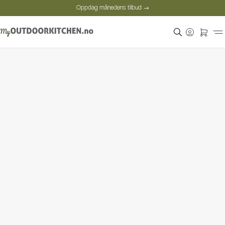
Oppdag månedens tilbud →
Sikker betaling
Fornøyde kunder
Oppdag månedens tilbud →