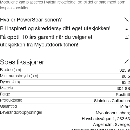
Modulene kan plasseres i valgfri rekkefølge, og bildet er bare ment som
inspirasjonskilde.
Hva er PowerSear-sonen?
Bli inspirert og skreddersy ditt eget utekjøkken!
Få opptil 10 års garanti når du velger et
utekjøkken fra Myoutdoorkitchen!
Spesifikasjoner
325.8
Bredde (cm)
90.5
Minimumshøyde (cm)
63.2
Dybde (cm)
304 SS
Material
Rustfritt
Farge
Stainless Collection
Produktserie
10 år*
Garantitid
Myoutdoorkitchen;
Leverandøropplysninger
Havsbadsvägen 1, 262 63
Ängelholm, Sverige;