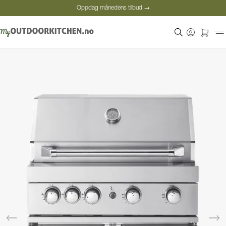
Oppdag månedens tilbud →
Sikker betaling
Fornøyde kunder
Oppdag månedens tilbud →