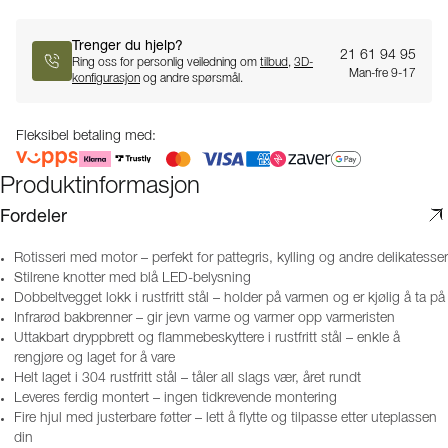
Trenger du hjelp?
21 61 94 95
Ring oss for personlig veiledning om
tilbud
,
3D-
Man-fre 9-17
konfigurasjon
og andre spørsmål.
Fleksibel betaling med:
Produktinformasjon
Fordeler
Rotisseri med motor – perfekt for pattegris, kylling og andre delikatesser
Stilrene knotter med blå LED-belysning
Dobbeltvegget lokk i rustfritt stål – holder på varmen og er kjølig å ta på
Infrarød bakbrenner – gir jevn varme og varmer opp varmeristen
Uttakbart dryppbrett og flammebeskyttere i rustfritt stål – enkle å
rengjøre og laget for å vare
Helt laget i 304 rustfritt stål – tåler all slags vær, året rundt
Leveres ferdig montert – ingen tidkrevende montering
Fire hjul med justerbare føtter – lett å flytte og tilpasse etter uteplassen
din