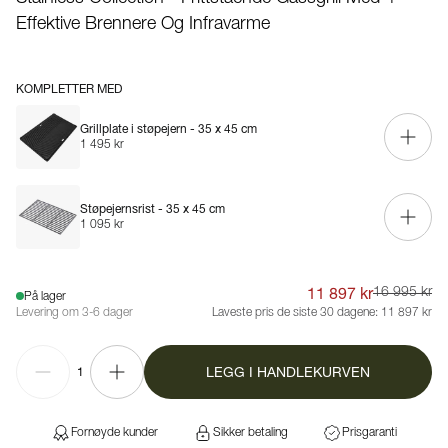
Effektive Brennere Og Infravarme
KOMPLETTER MED
Grillplate i støpejern - 35 x 45 cm
1 495 kr
Støpejernsrist - 35 x 45 cm
1 095 kr
11 897 kr
16 995 kr
På lager
Levering om 3-6 dager
Laveste pris de siste 30 dagene:
11 897 kr
LEGG I HANDLEKURVEN
1
Fornøyde kunder
Sikker betaling
Prisgaranti