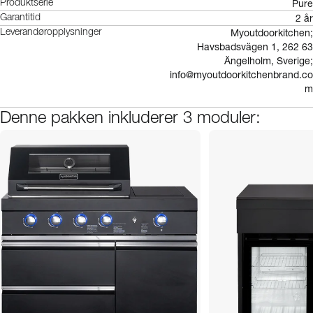
Pure
Produktserie
2 år
Garantitid
Myoutdoorkitchen;
Leverandøropplysninger
Havsbadsvägen 1, 262 63
Ängelholm, Sverige;
info@myoutdoorkitchenbrand.co
m
Denne pakken inkluderer 3 moduler: