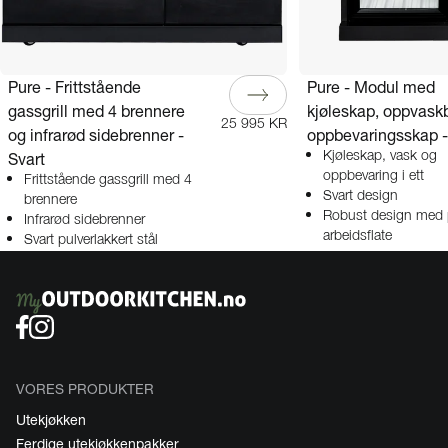
Pure - Frittstående
Pure - Modul med
gassgrill med 4 brennere
kjøleskap, oppvask
25 995 KR
og infrarød sidebrenner -
oppbevaringsskap -
Svart
Kjøleskap, vask og
oppbevaring i ett
Frittstående gassgrill med 4
Svart design
brennere
Robust design med p
Infrarød sidebrenner
arbeidsflate
Svart pulverlakkert stål
VORES PRODUKTER
Utekjøkken
Ferdige utekjøkkenpakker