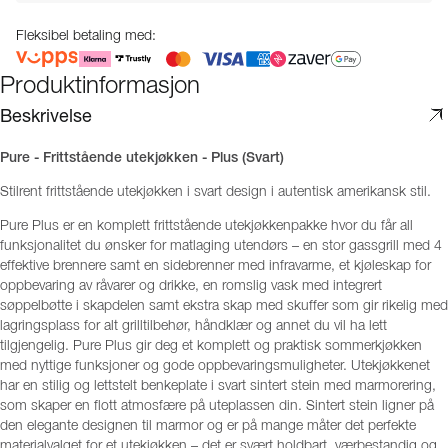
Fleksibel betaling med:
Produktinformasjon
Beskrivelse
Pure - Frittstående utekjøkken - Plus (Svart)
Stilrent frittstående utekjøkken i svart design i autentisk amerikansk stil.
Pure Plus er en komplett frittstående utekjøkkenpakke hvor du får all
funksjonalitet du ønsker for matlaging utendørs – en stor gassgrill med 4
effektive brennere samt en sidebrenner med infravarme, et kjøleskap for
oppbevaring av råvarer og drikke, en romslig vask med integrert
søppelbøtte i skapdelen samt ekstra skap med skuffer som gir rikelig med
lagringsplass for alt grilltilbehør, håndklær og annet du vil ha lett
tilgjengelig. Pure Plus gir deg et komplett og praktisk sommerkjøkken
med nyttige funksjoner og gode oppbevaringsmuligheter. Utekjøkkenet
har en stilig og lettstelt benkeplate i svart sintert stein med marmorering,
som skaper en flott atmosfære på uteplassen din. Sintert stein ligner på
den elegante designen til marmor og er på mange måter det perfekte
materialvalget for et utekjøkken – det er svært holdbart, værbestandig og