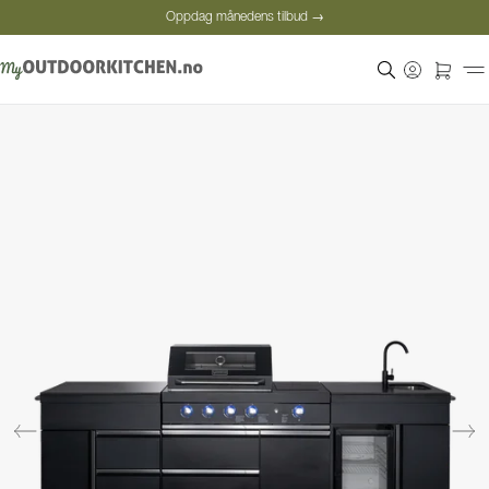
Oppdag månedens tilbud →
Sikker betaling
Fornøyde kunder
Oppdag månedens tilbud →