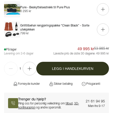
Pure - Beskyttelsestrekk til Pure Plus
6 295 kr
Grilltilbehør rengjøringspakke "Clean Black" - Sorte
utekjøkken
799 kr
49 995 kr
53 985 kr
På lager
Levering om 3-6 dager
Laveste pris de siste 30 dagene:
49 995 kr
LEGG I HANDLEKURVEN
1
Fornøyde kunder
Sikker betaling
Prisgaranti
Trenger du hjelp?
21 61 94 95
Ring oss for personlig veiledning om
tilbud
,
3D-
Man-fre 9-17
konfigurasjon
og andre spørsmål.