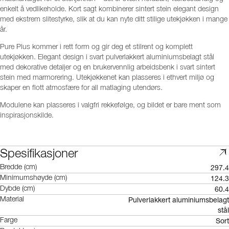
enkelt å vedlikeholde. Kort sagt kombinerer sintert stein elegant design
med ekstrem slitestyrke, slik at du kan nyte ditt stilige utekjøkken i mange
år.
Pure Plus kommer i rett form og gir deg et stilrent og komplett
utekjøkken. Elegant design i svart pulverlakkert aluminiumsbelagt stål
med dekorative detaljer og en brukervennlig arbeidsbenk i svart sintert
stein med marmorering. Utekjøkkenet kan plasseres i ethvert miljø og
skaper en flott atmosfære for all matlaging utendørs.
Modulene kan plasseres i valgfri rekkefølge, og bildet er bare ment som
inspirasjonskilde.
Spesifikasjoner
297.4
Bredde (cm)
124.3
Minimumshøyde (cm)
60.4
Dybde (cm)
Pulverlakkert aluminiumsbelagt
Material
stål
Sort
Farge