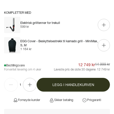
KOMPLETTER MED
Elektrisk grilltenner for trekull
599 kr
EGG Cover - Beskyttelsestrekk til kamado grill - MiniMax,
S, M
1 164 kr
12 749 kr
14 999 kr
Bestillingsvare
Forventet levering om 4 uker
Laveste pris de siste 30 dagene:
12 749 kr
LEGG I HANDLEKURVEN
1
Fornøyde kunder
Sikker betaling
Prisgaranti