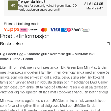
Trenger du hjelp?
21 61 94 95
Ring oss for personlig veiledning om
tilbud
,
3D-
Man-fre 9-17
konfigurasjon
og andre spørsmål.
Fleksibel betaling med:
Produktinformasjon
Beskrivelse
Big Green Egg - Kamado grill / Keramisk grill - MiniMax inkl.
convEGGtor - Grønn
Liten till formatet, men stor i prestanda - Big Green Egg MiniMax är den
mest kompakta modellen i familjen, men övertygar ändå med en generös
grillyta som gör det enkelt att grilla, röka, baka, steka eller långkoka till
familj och vänner. Med sin robusta design och medföljande EGG Carrier
är den dessutom enkel att ta med på utflykter, resor eller ut på terrassen,
vilket ger dig möjligheten att laga mat i toppklass var du än befinner dig!
MiniMax leveres også med en convEGGtor, en keramisk varmedeflektor
som forvandler grillen til en allsidig ovn. Med convEGGtor får du
muligheten til å tilberede maten med indirekte varme - ideelt for baking,