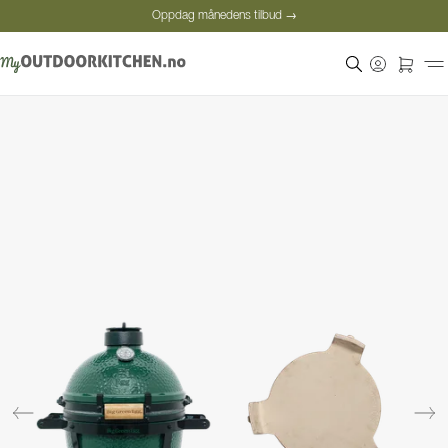
Oppdag månedens tilbud →
Sikker betaling
Fornøyde kunder
Oppdag månedens tilbud →