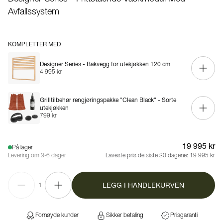
Avfallssystem
KOMPLETTER MED
Designer Series - Bakvegg for utekjøkken 120 cm
4 995 kr
Grilltilbehør rengjøringspakke "Clean Black" - Sorte
utekjøkken
799 kr
19 995 kr
På lager
Levering om 3-6 dager
Laveste pris de siste 30 dagene:
19 995 kr
LEGG I HANDLEKURVEN
1
Fornøyde kunder
Sikker betaling
Prisgaranti