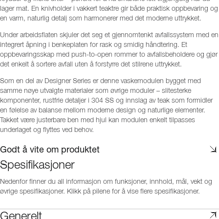
lager mat. En knivholder i vakkert teaktre gir både praktisk oppbevaring og
en varm, naturlig detalj som harmonerer med det moderne uttrykket.
Under arbeidsflaten skjuler det seg et gjennomtenkt avfallssystem med en
integrert åpning i benkeplaten for rask og smidig håndtering. Et
oppbevaringsskap med push-to-open rommer to avfallsbeholdere og gjør
det enkelt å sortere avfall uten å forstyrre det stilrene uttrykket.
Som en del av Designer Series er denne vaskemodulen bygget med
samme nøye utvalgte materialer som øvrige moduler – slitesterke
komponenter, rustfrie detaljer i 304 SS og innslag av teak som formidler
en følelse av balanse mellom moderne design og naturlige elementer.
Takket være justerbare ben med hjul kan modulen enkelt tilpasses
underlaget og flyttes ved behov.
Godt å vite om produktet
Spesifikasjoner
Nedenfor finner du all informasjon om funksjoner, innhold, mål, vekt og
øvrige spesifikasjoner. Klikk på pilene for å vise flere spesifikasjoner.
Generelt