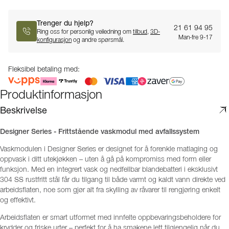
Trenger du hjelp?
21 61 94 95
Ring oss for personlig veiledning om
tilbud
,
3D-
Man-fre 9-17
konfigurasjon
og andre spørsmål.
Fleksibel betaling med:
Produktinformasjon
Beskrivelse
Designer Series - Frittstående vaskmodul med avfallssystem
Vaskmodulen i Designer Series er designet for å forenkle matlaging og
oppvask i ditt utekjøkken – uten å gå på kompromiss med form eller
funksjon. Med en integrert vask og nedfellbar blandebatteri i eksklusivt
304 SS rustfritt stål får du tilgang til både varmt og kaldt vann direkte ved
arbeidsflaten, noe som gjør alt fra skylling av råvarer til rengjøring enkelt
og effektivt.
Arbeidsflaten er smart utformet med innfelte oppbevaringsbeholdere for
krydder og friske urter – perfekt for å ha smakene lett tilgjengelig når du