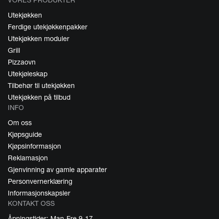
VORES PRODUKTER
Utekjøkken
Ferdige utekjøkkenpakker
Utekjøkken moduler
Grill
Pizzaovn
Utekjøleskap
Tilbehør til utekjøkken
Utekjøkken på tilbud
INFO
Om oss
Kjøpsguide
Kjøpsinformasjon
Reklamasjon
Gjenvinning av gamle apparater
Personvernerklæring
Informasjonskapsler
KONTAKT OSS
Åpningstider: Man-Fre 9-17