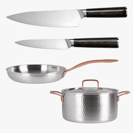
Vi har eksklusive kjøkkenredskaper for hele matlagingsprosessen – fra
forberedelser til ferdig måltid. Velg blant robuste skjærebrett og kniver
med perfekt grep, lang levetid og høy ytelse. Enten du skal hakke
grønnsaker eller dele opp kjøtt til grillen, har vi de rette verktøyene:
kjøttøkser, kokkekniver, santokukniver og universalkniver som gir
presisjon i hvert eneste kutt.
Kompletter utstyret ditt med våre
grilltilbehør
,
rengjøringsprodukter
og
annet tilbehør
tilpasset for utendørsbruk. Alt du trenger for å ta
matlagingen utendørs til neste nivå og skape minneverdige middager i ditt
utekjøkken.