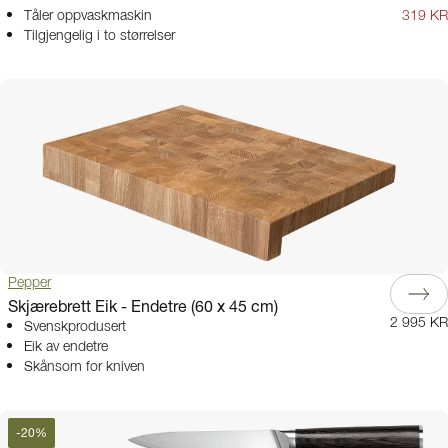
Tåler oppvaskmaskin
319 KR
Tilgjengelig i to størrelser
Pepper
Skjærebrett Eik - Endetre (60 x 45 cm)
2 995 KR
Svenskprodusert
Eik av endetre
Skånsom for kniven
-
20
%