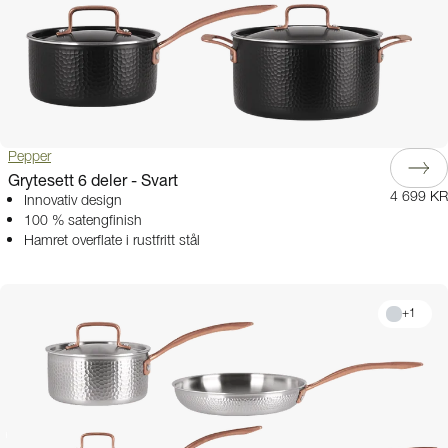
Pepper
Grytesett 6 deler - Svart
4 699 KR
Innovativ design
100 % satengfinish
Hamret overflate i rustfritt stål
+
1