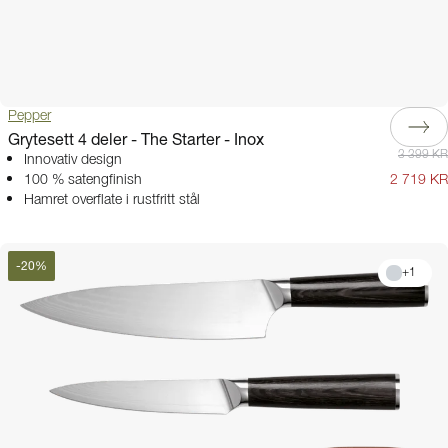
Pepper
Grytesett 4 deler - The Starter - Inox
3 399 KR
Innovativ design
100 % satengfinish
2 719 KR
Hamret overflate i rustfritt stål
-
20
%
+
1