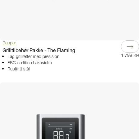
Pepper
Grilltilbehør Pakke - The Flaming
1 799 KR
Lag grillretter med presisjon
FSC-sertifisert akasietre
Rustfritt stål