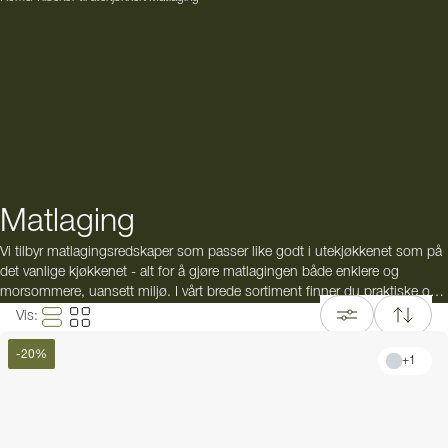
Matlaging
Vi tilbyr matlagingsredskaper som passer like godt i utekjøkkenet som på
det vanlige kjøkkenet - alt for å gjøre matlagingen både enklere og
morsommere, uansett miljø. I vårt brede sortiment finner du praktiske og
holdbare kjøkkentilbehør som gjør matlaging utendørs smidigere enn
Vis
:
noensinne.
-
20
%
+
1
Oppdag gryter, kjeler og stekepanner i stilrene design og slitesterke
materialer som tåler forholdene i ditt
utekjøkken
. Våre kokekar er ikke bare
funksjonelle - de har også et design som gjør at de gjerne kan settes rett
på bordet eller uteplassen ved servering.