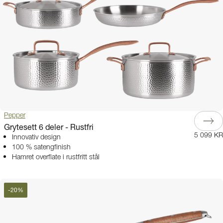
Pepper
Grytesett 6 deler - Rustfri
5 099 KR
Innovativ design
100 % satengfinish
Hamret overflate i rustfritt stål
-
20
%