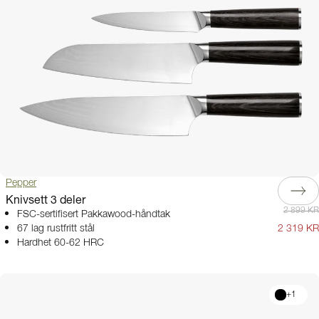
Pepper
Knivsett 3 deler
2 899 KR
FSC-sertifisert Pakkawood-håndtak
67 lag rustfritt stål
2 319 KR
Hardhet 60-62 HRC
+
1