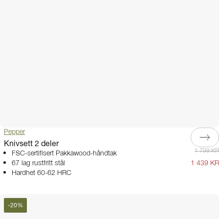
Pepper
Knivsett 2 deler
1 799 KR
FSC-sertifisert Pakkawood-håndtak
67 lag rustfritt stål
1 439 KR
Hardhet 60-62 HRC
-
20
%