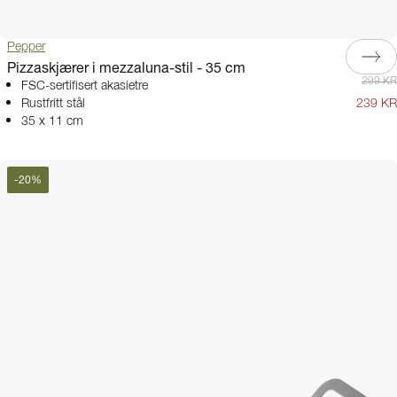
Pepper
Pizzaskjærer i mezzaluna-stil - 35 cm
299 KR
FSC-sertifisert akasietre
Rustfritt stål
239 KR
35 x 11 cm
-
20
%