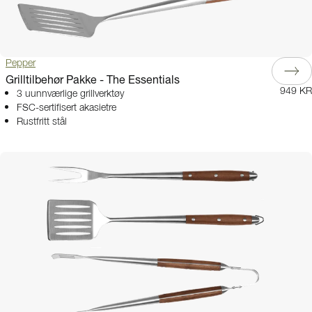
Pepper
Grilltilbehør Pakke - The Essentials
949 KR
3 uunnværlige grillverktøy
FSC-sertifisert akasietre
Rustfritt stål