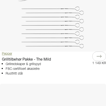
Pepper
Grilltilbehør Pakke - The Mild
1 149 KR
Grillredskaper & grillspyd
FSC-sertifisert akasietre
Rustfritt stål