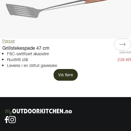
Pepper
Grillstekespade 47 cm
299 KR
FSC-sertifisert akasietre
Rustfritt stål
239 KR
Leveres i en stilfull gaveeske
Vis flere