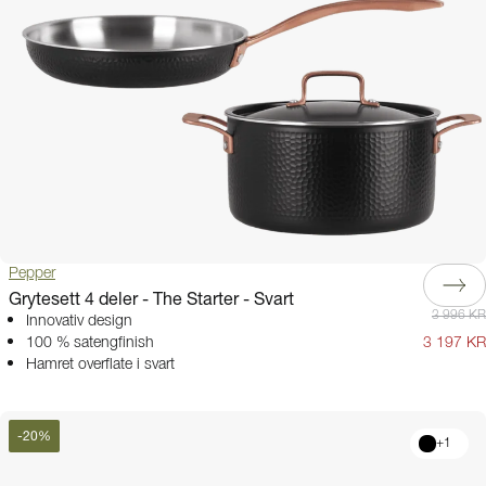
Pepper
Grytesett 4 deler - The Starter - Svart
3 996 KR
Innovativ design
100 % satengfinish
3 197 KR
Hamret overflate i svart
-
20
%
+
1