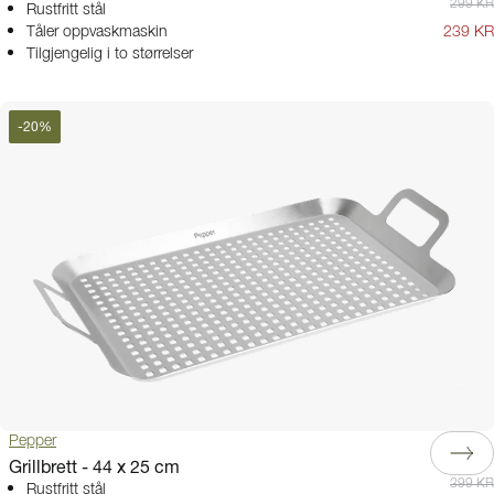
299 KR
Rustfritt stål
Tåler oppvaskmaskin
239 KR
Tilgjengelig i to størrelser
-
20
%
Pepper
Grillbrett - 44 x 25 cm
399 KR
Rustfritt stål