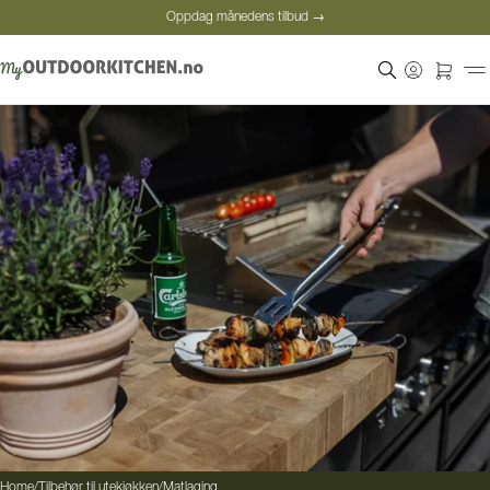
Oppdag månedens tilbud →
Sikker betaling
Fornøyde kunder
Oppdag månedens tilbud →
Home
/
Tilbehør til utekjøkken
/
Matlaging