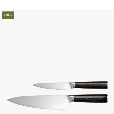
-
20
%