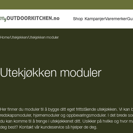
Shop
Kampanjer
Varemerker
Gu
Home
/
Utekjøkken
/
Utekjøkken moduler
Utekjøkken moduler
Her finner du moduler til å bygge ditt eget frittstående utekjøkken. Vi kan b
redskapsmoduler, hjørnemoduler og oppbevaringsmoduler. I det brede sort
du kan komme til å trenge i utekjøkkenet ditt. Usikker på hvilke og hvor
deg best? Kontakt vår kundeservice så hjelper de deg.