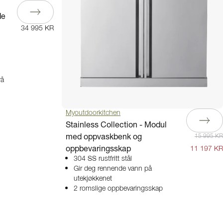
de
34 995 KR
rå
Myoutdoorkitchen
Stainless Collection - Modul
med oppvaskbenk og
15 995 KR
oppbevaringsskap
11 197 KR
304 SS rustfritt stål
Gir deg rennende vann på
utekjøkkenet
2 romslige oppbevaringsskap