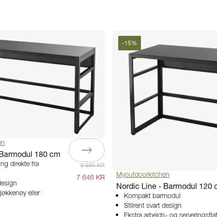
-
15
%
en
- Barmodul 180 cm
ng direkte fra
8 995 KR
Myoutdoorkitchen
7 646 KR
 design
Nordic Line - Barmodul 120
jøkkenøy eller
Kompakt barmodul
Stilrent svart design
Ekstra arbeids- og serveringsfla