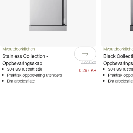
Myoutdoorkitchen
Myoutdoorkitch
Stainless Collection -
Black Collect
Oppbevaringsskap
Oppbevaring
8 995 KR
304 SS rustfritt stål
304 SS rustfrit
6 297 KR
Praktisk oppbevaring utendørs
Praktisk oppb
Bra arbeidsflate
Bra arbeidsfla