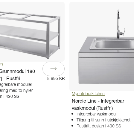
en
- Grunnmodul 180
 - Rustfri
8 995 KR
tegrerbare moduler
ing med to hyller
Myoutdoorkitchen
gn i 430 SS
Nordic Line - Integrerbar
vaskmodul (Rustfri)
Integrerbar vaskmodul
Tilgang til vann i utekjøkkenet
Rustfritt design i 430 SS