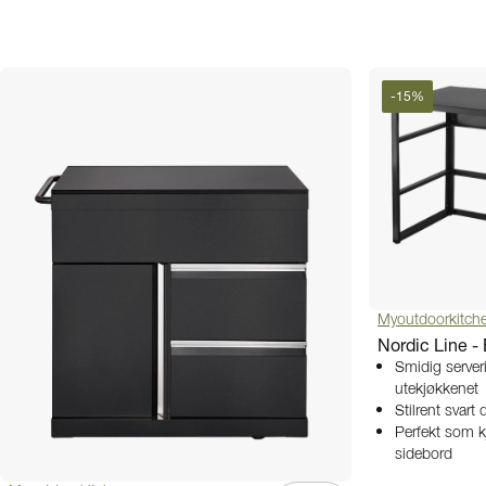
-
15
%
Myoutdoorkitch
Nordic Line 
Smidig serveri
utekjøkkenet
Stilrent svart
Perfekt som k
sidebord