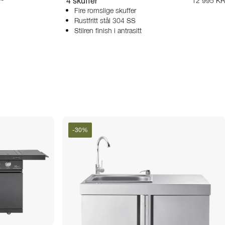
4 skuffer
12 995 KR
Fire romslige skuffer
Rustfritt stål 304 SS
Stilren finish i antrasitt
-
30
%