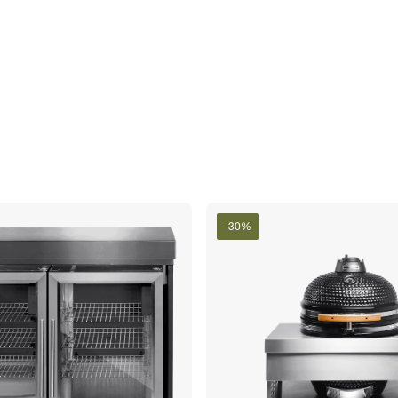
-
30
%