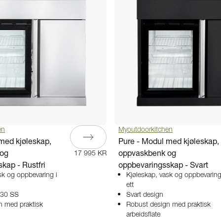
en
Myoutdoorkitchen
med kjøleskap,
Pure - Modul med kjøleskap,
 og
oppvaskbenk og
17 995 KR
kap - Rustfri
oppbevaringsskap - Svart
sk og oppbevaring i
Kjøleskap, vask og oppbevaring
ett
 430 SS
Svart design
n med praktisk
Robust design med praktisk
arbeidsflate