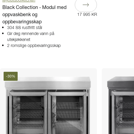
Myoutdoorkitchen
Black Collection - Modul med
oppvaskbenk og
17 995 KR
oppbevaringsskap
304 SS rustfritt stål
Gir deg rennende vann på
utekjøkkenet
2 romslige oppbevaringsskap
-
30
%