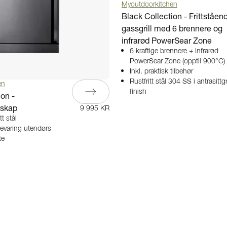
Myoutdoorkitchen
Black Collection - Frittståen
gassgrill med 6 brennere og
infrarød PowerSear Zone
6 kraftige brennere + Infrarød
PowerSear Zone (opptil 900°C)
Inkl. praktisk tilbehør
Rustfritt stål 304 SS i antrasittg
en
finish
ion -
sskap
9 995 KR
t stål
evaring utendørs
te