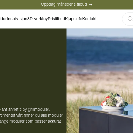
Oppdag månedens tilbud →
Sikker betaling
Fornøyde kunder
ider
Inspirasjon
3D-verktøy
Pristilbud
Kjøpsinfo
Kontakt
Oppdag månedens tilbud →
lant annet tilby grillmoduler,
imentet vårt finner du alle moduler
 mange moduler som passer akkurat