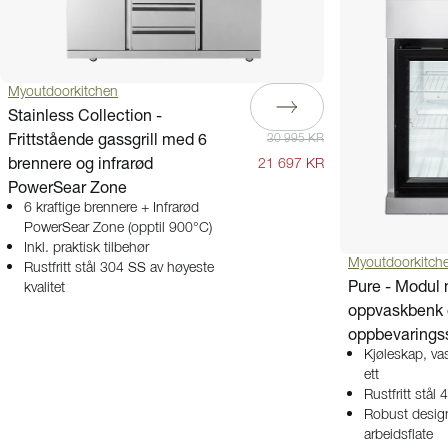
Myoutdoorkitchen
Stainless Collection -
Frittstående gassgrill med 6
30 995 KR
brennere og infrarød
21 697 KR
PowerSear Zone
6 kraftige brennere + Infrarød
PowerSear Zone (opptil 900°C)
Inkl. praktisk tilbehør
Myoutdoorkitch
Rustfritt stål 304 SS av høyeste
Pure - Modul 
kvalitet
oppvaskbenk
oppbevaringss
Kjøleskap, va
ett
Rustfritt stål
Robust desig
arbeidsflate