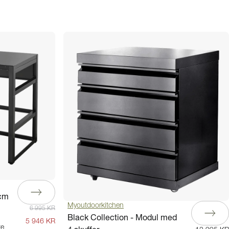
 cm
Myoutdoorkitchen
6 995 KR
Black Collection - Modul med
5 946 KR
te