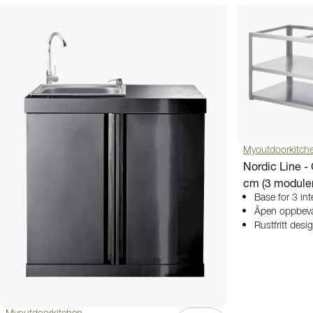
Myoutdoorkitch
Nordic Line 
cm (3 moduler)
Base for 3 in
Åpen oppbevar
Rustfritt desi