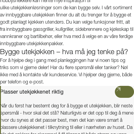
hobbysnekkere kan hente mye inspirasjon til
ulike utekjøkkenløsninger som de kan bygge selv. I vårt sortiment
av innbyggbare utekjøkken finner du alt du trenger for å bygge et
godt planlagt kjøkken utendørs. Du kan velge funksjoner fritt, alt
fra innbyggbare gassgriller, kullgriller, sidebrennere og kjøleskap til
vannkraner og bartilbehør, eller hva med å velge en av våre ferdige
innbyggbare utekjøkkenpakker.
Bygge utekjøkken – hva må jeg tenke på?
For å hjelpe deg i gang med planleggingen har vi noen tips og
triks som vi gjerne deler! Har du flere spørsmål eller tanker? Nøl
ikke med å kontakte vår kundeservice. Vi hjelper deg gjerne, både
per telefon og e-post.
Plasser utekjøkkenet riktig
Når du først har bestemt deg for å bygge et utekjøkken, blir neste
spørsmål - hvor skal det stå? Naturligvis er det opp til deg å mene
hvor du synes at det passer best, men det kan være smart å
plassere utekjøkkenet i tilknytning til eller i nærheten av huset. Da