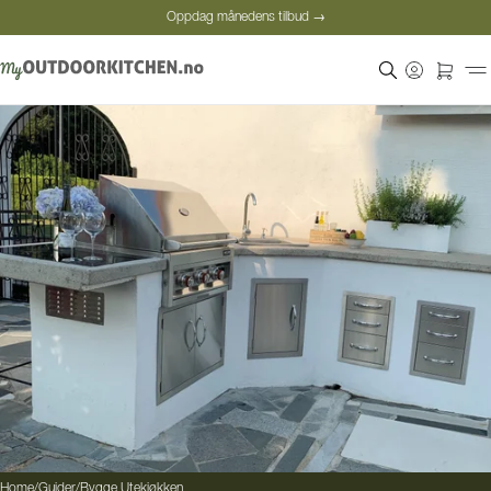
Oppdag månedens tilbud →
Sikker betaling
Fornøyde kunder
Oppdag månedens tilbud →
Home
/
Guider
/
Bygge Utekjøkken