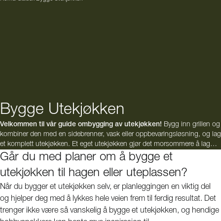
Bygge Utekjøkken
Velkommen til vår guide ombygging av utekjøkken!
Bygg inn grillen og
kombiner den med en sidebrenner, vask eller oppbevaringsløsning, og lag
et komplett utekjøkken. Et eget utekjøkken gjør det morsommere å lage
mat utendørs og blir samtidig et fint sted å samle familie og venner om
Går du med planer om å bygge et
sommeren.
utekjøkken til hagen eller uteplassen?
Når du bygger et utekjøkken selv, er planleggingen en viktig del
og hjelper deg med å lykkes hele veien frem til ferdig resultat. Det
trenger ikke være så vanskelig å bygge et utekjøkken, og hendige