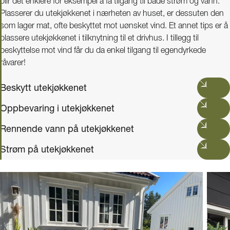
blir det enklere for eksempel å få tilgang til både strøm og vann.
Plasserer du utekjøkkenet i nærheten av huset, er dessuten den
som lager mat, ofte beskyttet mot uønsket vind. Et annet tips er å
plassere utekjøkkenet i tilknytning til et drivhus. I tillegg til
beskyttelse mot vind får du da enkel tilgang til egendyrkede
råvarer!
Beskytt utekjøkkenet
Oppbevaring i utekjøkkenet
Rennende vann på utekjøkkenet
Strøm på utekjøkkenet