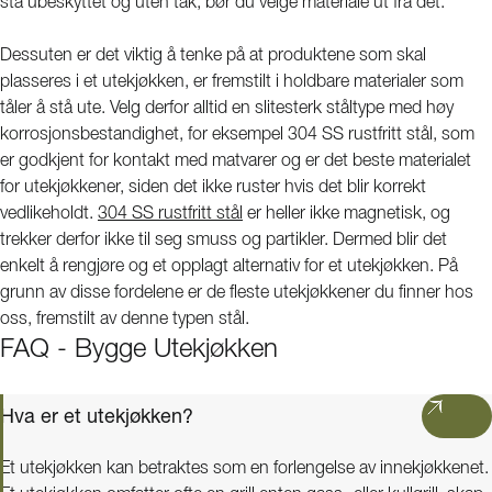
stå ubeskyttet og uten tak, bør du velge materiale ut fra det.
Dessuten er det viktig å tenke på at produktene som skal
plasseres i et utekjøkken, er fremstilt i holdbare materialer som
tåler å stå ute. Velg derfor alltid en slitesterk ståltype med høy
korrosjonsbestandighet, for eksempel 304 SS rustfritt stål, som
er godkjent for kontakt med matvarer og er det beste materialet
for utekjøkkener, siden det ikke ruster hvis det blir korrekt
vedlikeholdt.
304 SS rustfritt stål
er heller ikke magnetisk, og
trekker derfor ikke til seg smuss og partikler. Dermed blir det
enkelt å rengjøre og et opplagt alternativ for et utekjøkken. På
grunn av disse fordelene er de fleste utekjøkkener du finner hos
oss, fremstilt av denne typen stål.
FAQ - Bygge Utekjøkken
Hva er et utekjøkken?
Et utekjøkken kan betraktes som en forlengelse av innekjøkkenet.