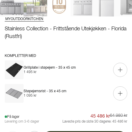
MYOUTDOORKITCHEN
Stainless Collection - Frittstående Utekjøkken - Florida
(Rustfri)
KOMPLETTER MED
Grillplate i støpejern - 35 x 45 cm
1 495 kr
Støpejernsrist - 35 x 45 cm
1 095 kr
45 486 kr
64 980 kr
På lager
Levering om 3-6 dager
Laveste pris de siste 30 dagene:
45 486 kr