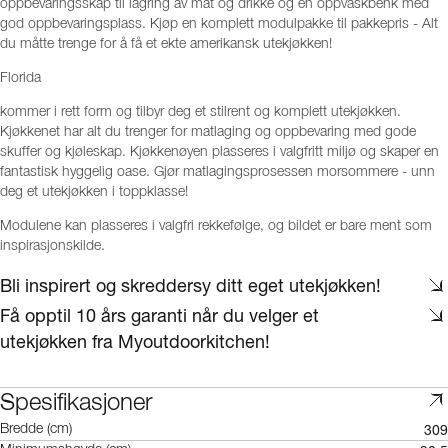
oppbevaringsskap til lagring av mat og drikke og en oppvaskbenk med
god oppbevaringsplass. Kjøp en komplett modulpakke til pakkepris - Alt
du måtte trenge for å få et ekte amerikansk utekjøkken!
Florida
kommer i rett form og tilbyr deg et stilrent og komplett utekjøkken.
Kjøkkenet har alt du trenger for matlaging og oppbevaring med gode
skuffer og kjøleskap. Kjøkkenøyen plasseres i valgfritt miljø og skaper en
fantastisk hyggelig oase. Gjør matlagingsprosessen morsommere - unn
deg et utekjøkken i toppklasse!
Modulene kan plasseres i valgfri rekkefølge, og bildet er bare ment som
inspirasjonskilde.
Bli inspirert og skreddersy ditt eget utekjøkken!
Få opptil 10 års garanti når du velger et
utekjøkken fra Myoutdoorkitchen!
Spesifikasjoner
309
Bredde (cm)