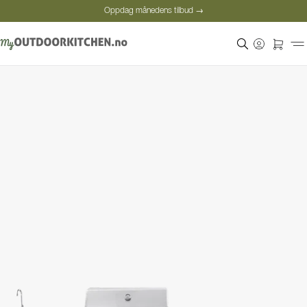
Oppdag månedens tilbud →
Sikker betaling
Fornøyde kunder
Oppdag månedens tilbud →