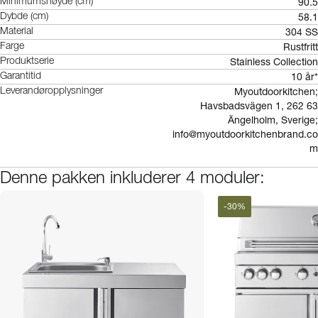
90.5
Minimumshøyde (cm)
58.1
Dybde (cm)
304 SS
Material
Rustfritt
Farge
Stainless Collection
Produktserie
10 år*
Garantitid
Myoutdoorkitchen;
Leverandøropplysninger
Havsbadsvägen 1, 262 63
Ängelholm, Sverige;
info@myoutdoorkitchenbrand.co
m
Denne pakken inkluderer 4 moduler:
-
30
%