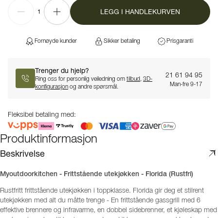
LEGG I HANDLEKURVEN
1
Fornøyde kunder
Sikker betaling
Prisgaranti
Trenger du hjelp?
21 61 94 95
Ring oss for personlig veiledning om
tilbud
,
3D-
Man-fre 9-17
konfigurasjon
og andre spørsmål.
Fleksibel betaling med:
Produktinformasjon
Beskrivelse
Myoutdoorkitchen - Frittstående utekjøkken - Florida (Rustfri)
Rustfritt frittstående utekjøkken i toppklasse. Florida gir deg et stilrent
utekjøkken med alt du måtte trenge - En frittstående gassgrill med 6
effektive brennere og infravarme, en dobbel sidebrenner, et kjøleskap med