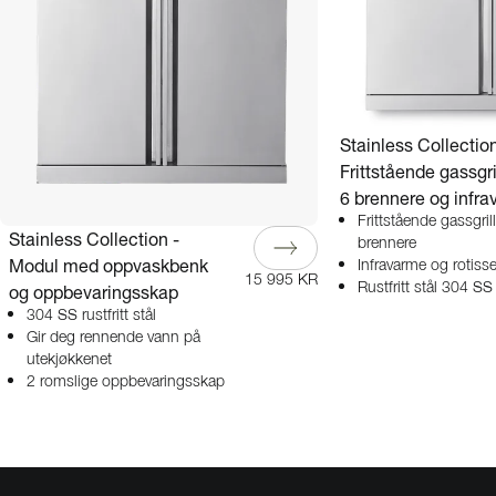
Stainless Collection
Frittstående gassgr
6 brennere og infr
Frittstående gassgri
Stainless Collection -
brennere
Modul med oppvaskbenk
Infravarme og rotisse
15 995 KR
Rustfritt stål 304 SS
og oppbevaringsskap
304 SS rustfritt stål
Gir deg rennende vann på
utekjøkkenet
2 romslige oppbevaringsskap