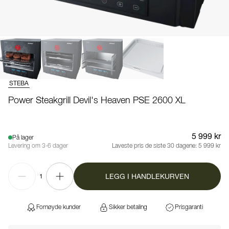
STEBA
Power Steakgrill Devil's Heaven PSE 2600 XL
5 999 kr
På lager
Levering om 3-6 dager
Laveste pris de siste 30 dagene:
5 999 kr
LEGG I HANDLEKURVEN
1
Fornøyde kunder
Sikker betaling
Prisgaranti