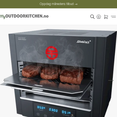
Oppdag månedens tilbud →
Sikker betaling
Fornøyde kunder
Oppdag månedens tilbud →