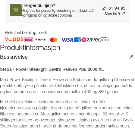
Trenger du hjelp?
21 61 94 95
Ring oss for personlig veiledning om
tilbud
,
3D-
Man-fre 9-17
konfigurasjon
og andre spørsmål.
Fleksibel betaling med:
Produktinformasjon
Beskrivelse
Steba - Power Steakgrill Devil's Heaven PSE 2600 XL
Med Power Steakgrill Devil’s Heaven fra Steba kan du grille og tilberede et
perfekt kjøttstykke på rekordtid. Maskinen har et stort matlagingsområde
og kan komme opp i temperaturer på mellom 400 og 850 grader.
Med det elektriske steketermometeret er det enkelt å måle
kjernetemperaturen på kjøttet som ligger på grillen, noe som gir en enkel
tilberedningsprosess. Steakgrillen har en timer på opptil 99 minutter, 9
stillinger for risten og overopphetingsvern. Utsiden av grillen har en Cool-
Touch-funksjon som hindrer at du brenner fingrene under matlagingen.