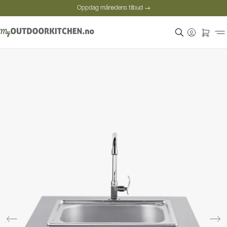
Oppdag månedens tilbud →
Sikker betaling
Fornøyde kunder
Oppdag månedens tilbud →