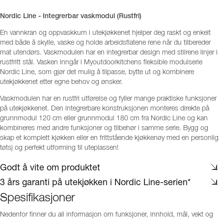
Nordic Line - Integrerbar vaskmodul (Rustfri)
En vannkran og oppvaskkum i utekjøkkenet hjelper deg raskt og enkelt
med både å skylle, vaske og holde arbeidsflatene rene når du tilbereder
mat utendørs. Vaskmodulen har en integrerbar design med stilrene linjer i
rustfritt stål. Vasken inngår i Myoutdoorkitchens fleksible modulserie
Nordic Line, som gjør det mulig å tilpasse, bytte ut og kombinere
utekjøkkenet etter egne behov og ønsker.
Vaskmodulen har en rustfri utførelse og fyller mange praktiske funksjoner
på utekjøkkenet. Den integrerbare konstruksjonen monteres direkte på
grunnmodul 120 cm eller grunnmodul 180 cm fra Nordic Line og kan
kombineres med andre funksjoner og tilbehør i samme serie. Bygg og
skap et komplett kjøkken eller en frittstående kjøkkenøy med en personlig
tøtsj og perfekt utforming til uteplassen!
Godt å vite om produktet
3 års garanti på utekjøkken i Nordic Line-serien*
Spesifikasjoner
Nedenfor finner du all informasjon om funksjoner, innhold, mål, vekt og