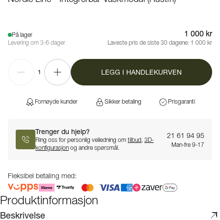
1 000 kr
På lager
Levering om 3-6 dager
Laveste pris de siste 30 dagene:
1 000 kr
LEGG I HANDLEKURVEN
1
Fornøyde kunder
Sikker betaling
Prisgaranti
Trenger du hjelp?
21 61 94 95
Ring oss for personlig veiledning om
tilbud
,
3D-
Man-fre 9-17
konfigurasjon
og andre spørsmål.
Fleksibel betaling med:
Produktinformasjon
Beskrivelse