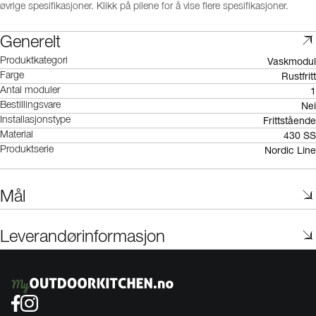
øvrige spesifikasjoner. Klikk på pilene for å vise flere spesifikasjoner.
Generelt
Vaskmodul
Produktkategori
Rustfritt
Farge
1
Antal moduler
Nei
Bestillingsvare
Frittstående
Installasjonstype
430 SS
Material
Nordic Line
Produktserie
Mål
Leverandørinformasjon