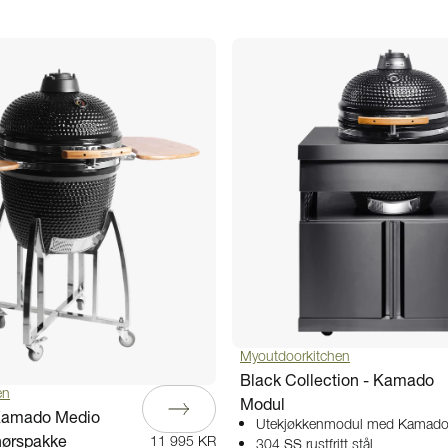
Myoutdoorkitchen
Black Collection - Kamado
en
Modul
 Kamado Medio
Utekjøkkenmodul med Kamad
ehørspakke
11 995 KR
304 SS rustfritt stål