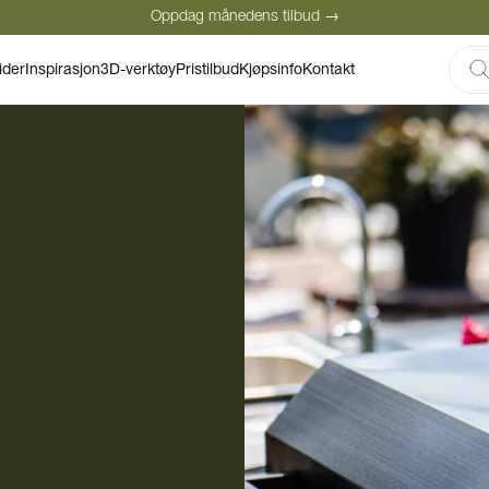
Oppdag månedens tilbud →
Sikker betaling
Fornøyde kunder
ider
Inspirasjon
3D-verktøy
Pristilbud
Kjøpsinfo
Kontakt
Oppdag månedens tilbud →