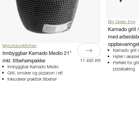
Big Green Egg
Kamado grill /
med arbeidsb
oppbevaringsh
Myoutdoorkitchen
Kamado grill i
Innbyggbar Kamado Medio 21"
Hyller i akasiet
inkl. tilbehørspakke
11 495 KR
Perfekt for gri
Innbyggbar Kamado Medio
pizzabaking
Grill, smoker og pizzaovn i ett
Inkluderer praktisk tilbehør