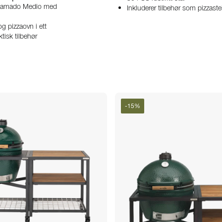
 Kamado Medio med
Inkluderer tilbehør som pizzaste
og pizzaovn i ett
ktisk tilbehør
-
15
%