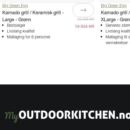
Big Green Egg
Big Green Egg
Kamado grill / Keramisk grill -
Kamado grill /
Large - Grønn
XLarge - Grø
23 099 KR
Bestselger
Generøs størr
19 634 KR
Livslang kvalitet
Livslang kvalit
Matlaging for 8 personer
Matlaging til 
vennekretser