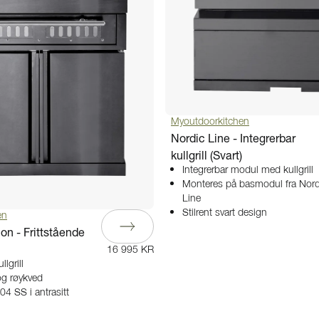
Myoutdoorkitchen
Nordic Line - Integrerbar
kullgrill (Svart)
Integrerbar modul med kullgrill
Monteres på basmodul fra Nord
Line
Stilrent svart design
en
on - Frittstående
16 995 KR
llgrill
og røykved
304 SS i antrasitt