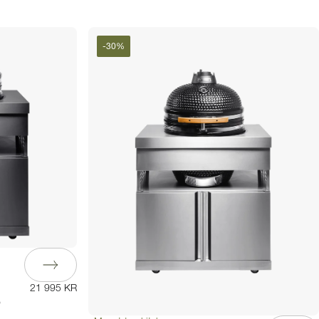
-
30
%
21 995 KR
o