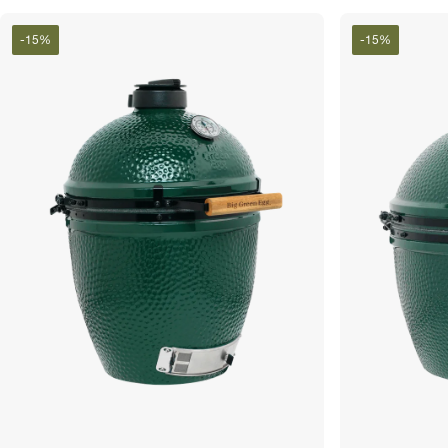
-
15
%
-
15
%