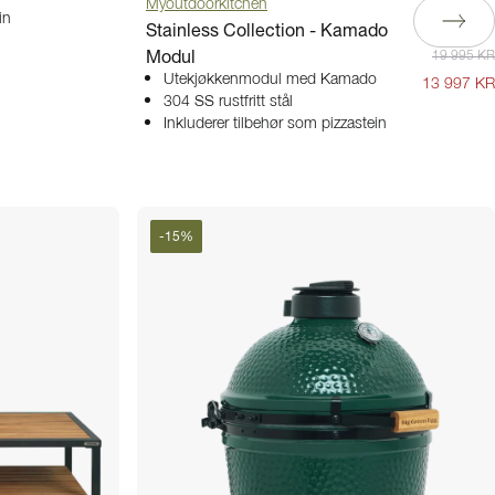
Myoutdoorkitchen
in
Stainless Collection - Kamado
Modul
19 995 KR
Utekjøkkenmodul med Kamado
13 997 KR
304 SS rustfritt stål
Inkluderer tilbehør som pizzastein
-
15
%