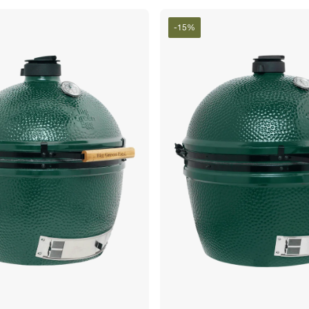
-
15
%