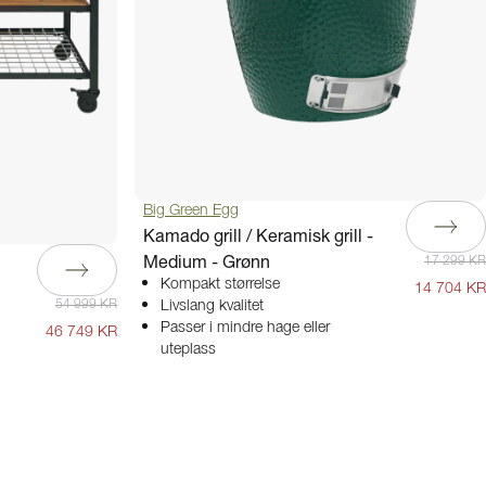
Big Green Egg
Kamado grill / Keramisk grill -
Medium - Grønn
17 299 KR
Kompakt størrelse
14 704 KR
54 999 KR
Livslang kvalitet
Passer i mindre hage eller
46 749 KR
uteplass