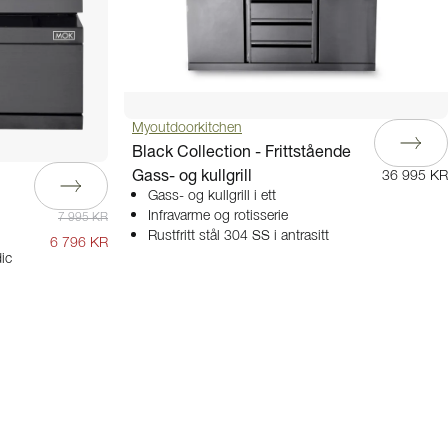
Myoutdoorkitchen
Black Collection - Frittstående
Gass- og kullgrill
36 995 KR
Gass- og kullgrill i ett
Infravarme og rotisserie
7 995 KR
Rustfritt stål 304 SS i antrasitt
6 796 KR
ic