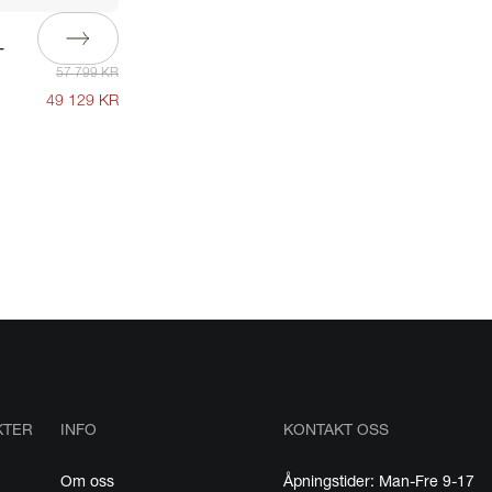
-
57 799 KR
49 129 KR
KTER
INFO
KONTAKT OSS
Om oss
Åpningstider: Man-Fre 9-17