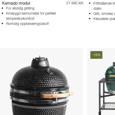
Kamado modul
21 995 KR
Frittstående
For allsidig grilling
stativ
Innebygd termometer for perfekt
Grill, smoker 
temperaturkontroll
Inkluderer pra
Romslig oppbevaringsskuff
-
15
%