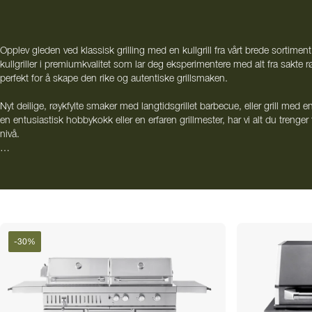
Opplev gleden ved klassisk grilling med en kullgrill fra vårt brede sortime
kullgriller i premiumkvalitet som lar deg eksperimentere med alt fra sakte rø
perfekt for å skape den rike og autentiske grillsmaken.
Nyt deilige, røykfylte smaker med langtidsgrillet barbecue, eller grill med 
en entusiastisk hobbykokk eller en erfaren grillmester, har vi alt du trenger
nivå.
For å skape det ultimate utekjøkkenet kan du enkelt kombinere din kullgri
velge en av våre
ferdige utekjøkkenpakker
.
-
30
%