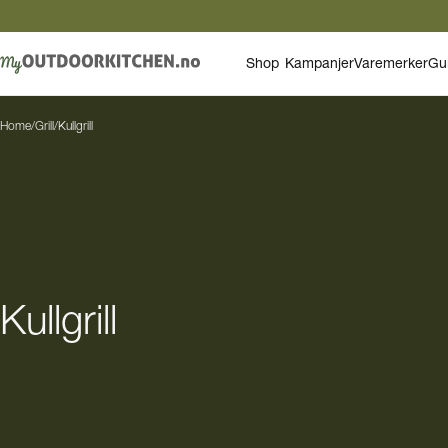
Shop
Kampanjer
Varemerker
Gu
Home
/
Grill
/
Kullgrill
Kullgrill