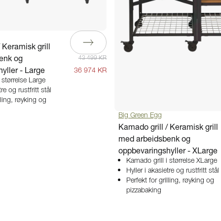
 Keramisk grill
enk og
43 499 KR
yller - Large
36 974 KR
 størrelse Large
re og rustfritt stål
lling, røyking og
Big Green Egg
Kamado grill / Keramisk grill
med arbeidsbenk og
oppbevaringshyller - XLarge
Kamado grill i størrelse XLarge
Hyller i akasietre og rustfritt stål
Perfekt for grilling, røyking og
pizzabaking