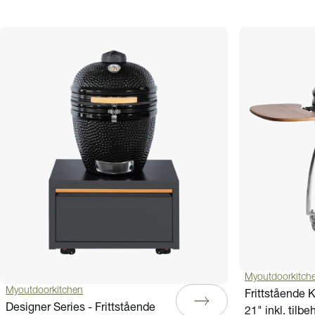
Myoutdoorkitch
Myoutdoorkitchen
Frittstående
Designer Series - Frittstående
21" inkl. tilb