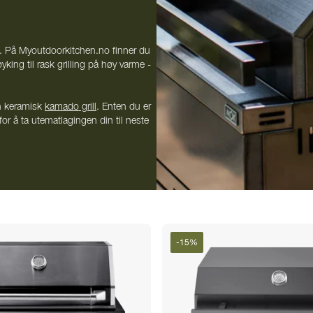
nt. På Myoutdoorkitchen.no finner du
yking til rask grilling på høy varme -
en keramisk
kamado grill
. Enten du er
 for å ta utematlagingen din til neste
ll med våre
frittstående moduler
eller
-
15
%