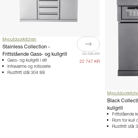
Myoutdoorkitchen
Stainless Collection -
Frittstående Gass- og kullgrill
32 495 KR
Gass- og kullgrill i ett
22 747 KR
Infravarme og rotisserie
Rustfritt stål 304 SS
Myoutdoorkitch
Black Collecti
kullgrill
Frittstående ku
Rom for kull 
Rustfritt stål 