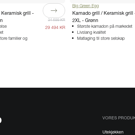
Big Green Egg
 Keramisk grill -
Kamado grill / Keramisk grill 
nn
2XL - Grønn
34 699 KR
else
Største kamadon på markedet
29 494 KR
et
Livslang kvalitet
store familier og
Matlaging til store selskap
VORES PRODU
Utekjøkken