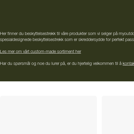
Her finner du beskyttelsestrekk til våre produkter som vi selger på myoutdo
spesialdesignede beskyttelsestrekk som er skreddersydde for perfekt passf
Les mer om vårt custom-made sortiment her
Har du spørsmål og noe du lurer på, er du hjertelig velkommen til å
konta