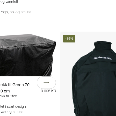
og vanntett
 regn, sol og smuss
-
15
%
ekk til Green 70
90 cm
3 995 KR
ekk til Steel
itet i svart design
t vær og smuss