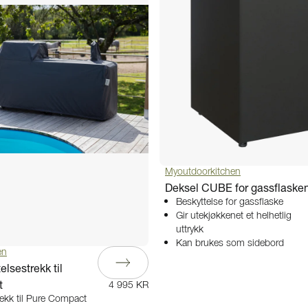
Myoutdoorkitchen
Deksel CUBE for gassflaske
Beskyttelse for gassflaske
Gir utekjøkkenet et helhetlig
uttrykk
Kan brukes som sidebord
en
elsestrekk til
t
4 995 KR
rekk til Pure Compact