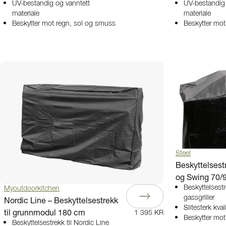
UV-bestandig og vanntett
UV-bestandig 
materiale
materiale
Beskytter mot regn, sol og smuss
Beskytter mot
Steel
Beskyttelsestr
og Swing 70/
Beskyttelsestr
Myoutdoorkitchen
gassgriller
Nordic Line – Beskyttelsestrekk
Slitesterk kval
til grunnmodul 180 cm
1 395 KR
Beskytter mo
Beskyttelsestrekk til Nordic Line