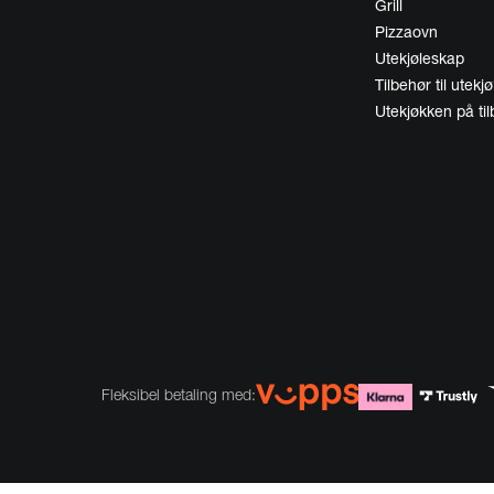
Grill
Pizzaovn
Utekjøleskap
Tilbehør til utekj
Utekjøkken på ti
Fleksibel betaling med: