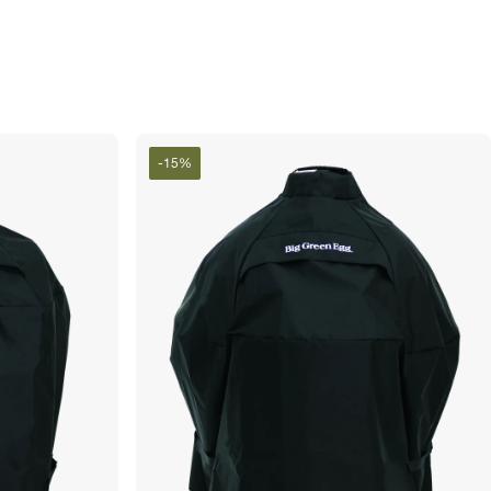
-
15
%