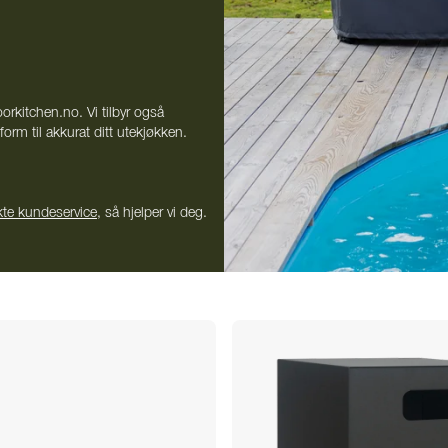
orkitchen.no. Vi tilbyr også
orm til akkurat ditt utekjøkken.
kte kundeservice
, så hjelper vi deg.