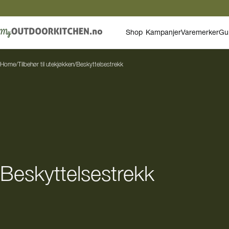
Shop
Kampanjer
Varemerker
Gu
Home
/
Tilbehør til utekjøkken
/
Beskyttelsestrekk
Beskyttelsestrekk