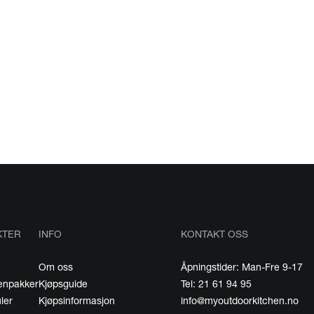
KTER
INFO
KONTAKT OSS
Om oss
Åpningstider: Man-Fre 9-17
kenpakker
Kjøpsguide
Tel: 21 61 94 95
ler
Kjøpsinformasjon
info@myoutdoorkitchen.no