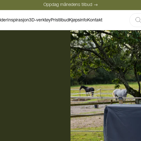
Oppdag månedens tilbud →
Sikker betaling
Fornøyde kunder
ider
Inspirasjon
3D-verktøy
Pristilbud
Kjøpsinfo
Kontakt
Oppdag månedens tilbud →