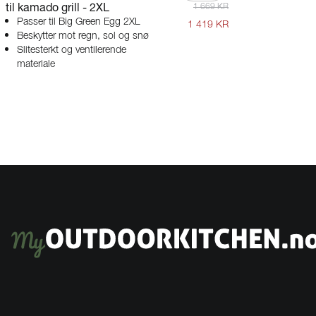
til kamado grill - 2XL
1 669 KR
Passer til Big Green Egg 2XL
1 419 KR
Beskytter mot regn, sol og snø
Slitesterkt og ventilerende
materiale