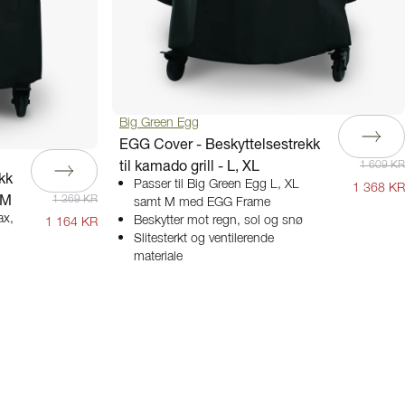
Big Green Egg
EGG Cover - Beskyttelsestrekk
til kamado grill - L, XL
1 609 KR
kk
Passer til Big Green Egg L, XL
1 368 KR
 M
1 369 KR
samt M med EGG Frame
ax,
Beskytter mot regn, sol og snø
1 164 KR
Slitesterkt og ventilerende
materiale