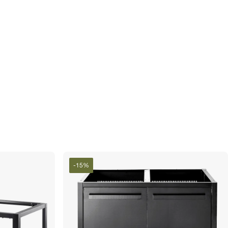
-
15
%