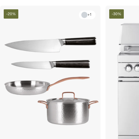
-
20
%
-
30
%
+
1