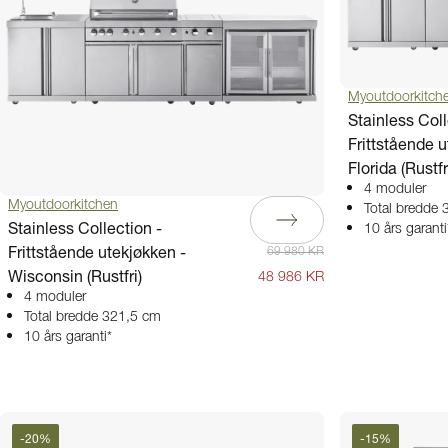
Myoutdoorkitch
Stainless Coll
Frittstående u
Florida (Rustfr
4 moduler
Myoutdoorkitchen
Total bredde
Stainless Collection -
10 års garanti
Frittstående utekjøkken -
69 980 KR
Wisconsin (Rustfri)
48 986 KR
4 moduler
Total bredde 321,5 cm
10 års garanti*
-
20
%
-
15
%