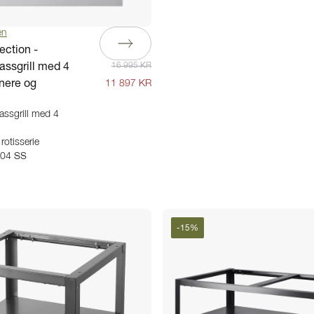
en
ection -
assgrill med 4
16 995 KR
nnere og
11 897 KR
assgrill med 4
rotisserie
 304 SS
-
15
%