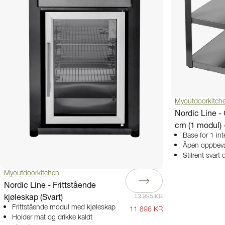
Myoutdoorkitch
Nordic Line 
cm (1 modul) 
Base for 1 in
Åpen oppbevar
Stilrent svart
Myoutdoorkitchen
Nordic Line - Frittstående
kjøleskap (Svart)
13 995 KR
Frittstående modul med kjøleskap
11 896 KR
Holder mat og drikke kaldt