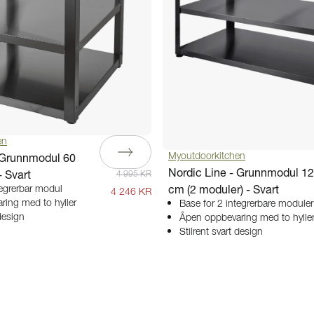
en
- Grunnmodul 60
Myoutdoorkitchen
Nordic Line - Grunnmodul 1
- Svart
4 995 KR
cm (2 moduler) - Svart
tegrerbar modul
4 246 KR
ing med to hyller
Base for 2 integrerbare moduler
 design
Åpen oppbevaring med to hylle
Stilrent svart design